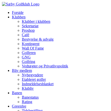
Skip
to
Forside
content
Klubben
Klubber i klubben
Sekretariat
Proshop
Café
Bestyrelse & udvalg
Kontingent
Wall Of Fame
Golferen
GNG
Golfring
Vedtægter og Privatlivspolitik
Bliv medlem
Nybegyndere
Etableret golfer
Indmeldelsesblanket
Klubliv
Banen
Banestatus
Rating
Greenfee
Tidsbestilling