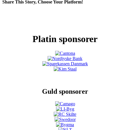
Share This Story, Choose Your Platform!
Facebook
X
LinkedIn
Pinterest
Platin sponsorer
Guld sponsorer