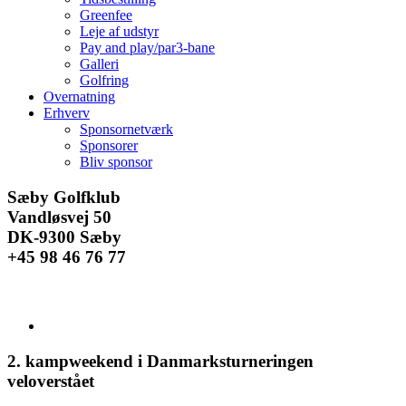
Greenfee
Leje af udstyr
Pay and play/par3-bane
Galleri
Golfring
Overnatning
Erhverv
Sponsornetværk
Sponsorer
Bliv sponsor
Facebook
Instagram
E-
Sæby Golfklub
mail
Vandløsvej 50
DK-9300 Sæby
+45 98 46 76 77
Se
større
billede
2. kampweekend i Danmarksturneringen
veloverstået