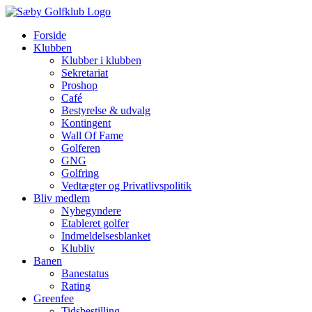
Skip
to
Forside
content
Klubben
Klubber i klubben
Sekretariat
Proshop
Café
Bestyrelse & udvalg
Kontingent
Wall Of Fame
Golferen
GNG
Golfring
Vedtægter og Privatlivspolitik
Bliv medlem
Nybegyndere
Etableret golfer
Indmeldelsesblanket
Klubliv
Banen
Banestatus
Rating
Greenfee
Tidsbestilling