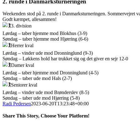
2. runde i Danmarksturneringen
Weekenden stod på 2. runde i Danmarksturneringen. Sommervejret var p
Godt kæmpet, allesammen!
3. division
Lørdag – taber hjemme mod Blokhus (3-9)
Søndag – taber hjemme mod Hjørring (6-6)
Herrer kval
Lørdag – vinder ude mod Dronninglund (9-3)
Søndag – Løkkens hold har trukket sig og det giver en sejr 12-0
Damer kval
Lørdag – taber hjemme mod Dronninglund (4-5)
Søndag – taber ude mod Hals (2-7)
Seniorer kval
Lørdag – vinder ude mod Brønderslev (8-5)
Søndag – taber ude mod Hjørring (5-8)
Radi Pedersen
2023-06-20T13:23:48+00:00
Share This Story, Choose Your Platform!
Facebook
X
LinkedIn
Pinterest