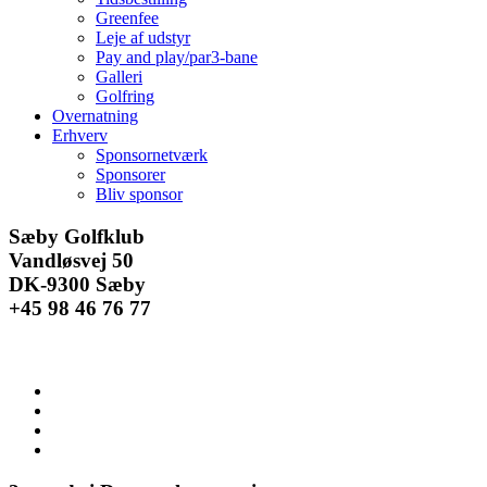
Greenfee
Leje af udstyr
Pay and play/par3-bane
Galleri
Golfring
Overnatning
Erhverv
Sponsornetværk
Sponsorer
Bliv sponsor
Facebook
Instagram
E-
Sæby Golfklub
mail
Vandløsvej 50
DK-9300 Sæby
+45 98 46 76 77
Se
større
billede