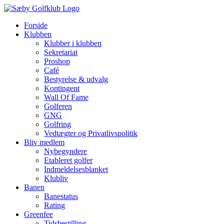
Skip
to
Forside
content
Klubben
Klubber i klubben
Sekretariat
Proshop
Café
Bestyrelse & udvalg
Kontingent
Wall Of Fame
Golferen
GNG
Golfring
Vedtægter og Privatlivspolitik
Bliv medlem
Nybegyndere
Etableret golfer
Indmeldelsesblanket
Klubliv
Banen
Banestatus
Rating
Greenfee
Tidsbestilling