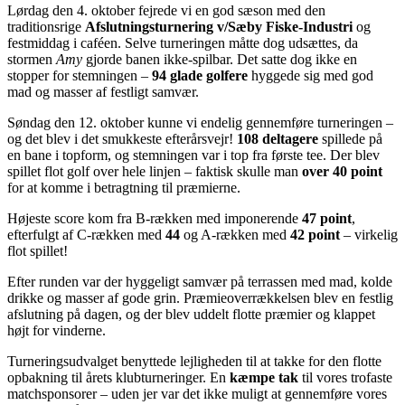
Lørdag den 4. oktober fejrede vi en god sæson med den
traditionsrige
Afslutningsturnering v/Sæby Fiske-Industri
og
festmiddag i caféen. Selve turneringen måtte dog udsættes, da
stormen
Amy
gjorde banen ikke-spilbar. Det satte dog ikke en
stopper for stemningen –
94 glade golfere
hyggede sig med god
mad og masser af festligt samvær.
Søndag den 12. oktober kunne vi endelig gennemføre turneringen –
og det blev i det smukkeste efterårsvejr!
108 deltagere
spillede på
en bane i topform, og stemningen var i top fra første tee. Der blev
spillet flot golf over hele linjen – faktisk skulle man
over 40 point
for at komme i betragtning til præmierne.
Højeste score kom fra B-rækken med imponerende
47 point
,
efterfulgt af C-rækken med
44
og A-rækken med
42 point
– virkelig
flot spillet!
Efter runden var der hyggeligt samvær på terrassen med mad, kolde
drikke og masser af gode grin. Præmieoverrækkelsen blev en festlig
afslutning på dagen, og der blev uddelt flotte præmier og klappet
højt for vinderne.
Turneringsudvalget benyttede lejligheden til at takke for den flotte
opbakning til årets klubturneringer. En
kæmpe tak
til vores trofaste
matchsponsorer – uden jer var det ikke muligt at gennemføre vores