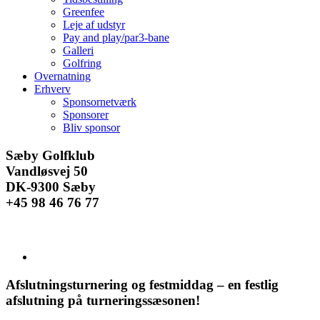
Greenfee
Leje af udstyr
Pay and play/par3-bane
Galleri
Golfring
Overnatning
Erhverv
Sponsornetværk
Sponsorer
Bliv sponsor
Facebook
Instagram
E-
Sæby Golfklub
mail
Vandløsvej 50
DK-9300 Sæby
+45 98 46 76 77
Se
større
billede
Afslutningsturnering og festmiddag – en festlig
afslutning på turneringssæsonen!