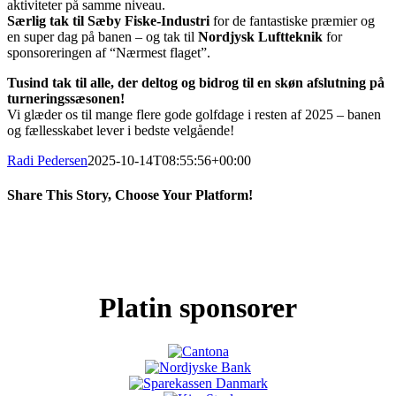
aktiviteter på samme niveau.
Særlig tak til Sæby Fiske-Industri
for de fantastiske præmier og
en super dag på banen – og tak til
Nordjysk Luftteknik
for
sponsoreringen af “Nærmest flaget”.
Tusind tak til alle, der deltog og bidrog til en skøn afslutning på
turneringssæsonen!
Vi glæder os til mange flere gode golfdage i resten af 2025 – banen
og fællesskabet lever i bedste velgående!
Radi Pedersen
2025-10-14T08:55:56+00:00
Share This Story, Choose Your Platform!
Facebook
X
LinkedIn
Pinterest
Platin sponsorer