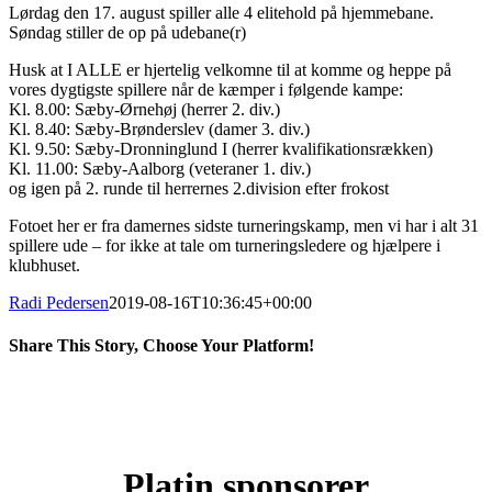
Lørdag den 17. august spiller alle 4 elitehold på hjemmebane.
Søndag stiller de op på udebane(r)
Husk at I ALLE er hjertelig velkomne til at komme og heppe på
vores dygtigste spillere når de kæmper i følgende kampe:
Kl. 8.00: Sæby-Ørnehøj (herrer 2. div.)
Kl. 8.40: Sæby-Brønderslev (damer 3. div.)
Kl. 9.50: Sæby-Dronninglund I (herrer kvalifikationsrækken)
Kl. 11.00: Sæby-Aalborg (veteraner 1. div.)
og igen på 2. runde til herrernes 2.division efter frokost
Fotoet her er fra damernes sidste turneringskamp, men vi har i alt 31
spillere ude – for ikke at tale om turneringsledere og hjælpere i
klubhuset.
Radi Pedersen
2019-08-16T10:36:45+00:00
Share This Story, Choose Your Platform!
Facebook
X
LinkedIn
Pinterest
Platin sponsorer