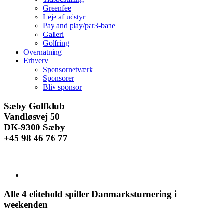
Greenfee
Leje af udstyr
Pay and play/par3-bane
Galleri
Golfring
Overnatning
Erhverv
Sponsornetværk
Sponsorer
Bliv sponsor
Facebook
Instagram
E-
Sæby Golfklub
mail
Vandløsvej 50
DK-9300 Sæby
+45 98 46 76 77
Se
større
billede
Alle 4 elitehold spiller Danmarksturnering i
weekenden