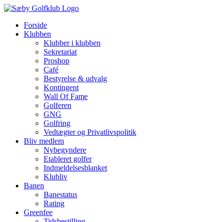
Skip
to
Forside
content
Klubben
Klubber i klubben
Sekretariat
Proshop
Café
Bestyrelse & udvalg
Kontingent
Wall Of Fame
Golferen
GNG
Golfring
Vedtægter og Privatlivspolitik
Bliv medlem
Nybegyndere
Etableret golfer
Indmeldelsesblanket
Klubliv
Banen
Banestatus
Rating
Greenfee
Tidsbestilling