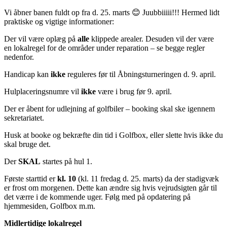
Vi åbner banen fuldt op fra d. 25. marts 😊 Juubbiiiii!!! Hermed lidt
praktiske og vigtige informationer:
Der vil være oplæg på
alle
klippede arealer. Desuden vil der være
en lokalregel for de områder under reparation – se begge regler
nedenfor.
Handicap kan
ikke
reguleres før til Åbningsturneringen d. 9. april.
Hulplaceringsnumre vil
ikke
være i brug før 9. april.
Der er åbent for udlejning af golfbiler – booking skal ske igennem
sekretariatet.
Husk at booke og bekræfte din tid i Golfbox, eller slette hvis ikke du
skal bruge det.
Der
SKAL
startes på hul 1.
Første starttid er
kl. 10
(kl. 11 fredag d. 25. marts)
da der stadigvæk
er frost om morgenen. Dette kan ændre sig hvis vejrudsigten går til
det værre i de kommende uger. Følg med på opdatering på
hjemmesiden, Golfbox m.m.
Midlertidige lokalregel