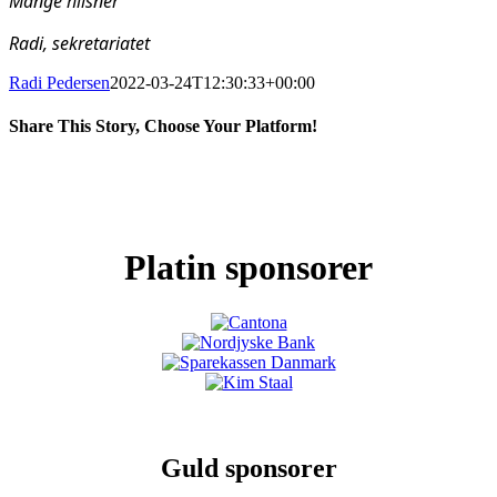
Mange hilsner
Radi, sekretariatet
Radi Pedersen
2022-03-24T12:30:33+00:00
Share This Story, Choose Your Platform!
Facebook
X
LinkedIn
Pinterest
Platin sponsorer
Guld sponsorer