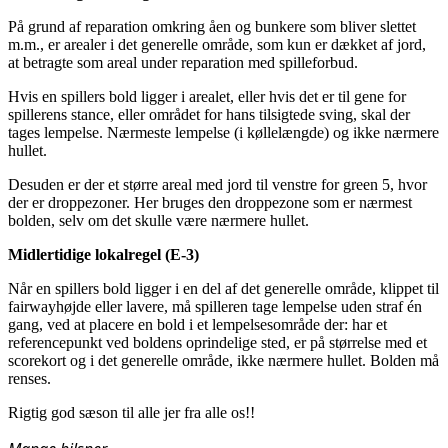
På grund af reparation omkring åen og bunkere som bliver slettet
m.m., er arealer i det generelle område, som kun er dækket af jord,
at betragte som areal under reparation med spilleforbud.
Hvis en spillers bold ligger i arealet, eller hvis det er til gene for
spillerens stance, eller området for hans tilsigtede sving, skal der
tages lempelse. Nærmeste lempelse (i køllelængde) og ikke nærmere
hullet.
Desuden er der et større areal med jord til venstre for green 5, hvor
der er droppezoner. Her bruges den droppezone som er nærmest
bolden, selv om det skulle være nærmere hullet.
Midlertidige lokalregel (E-3)
Når en spillers bold ligger i en del af det generelle område, klippet til
fairwayhøjde eller lavere, må spilleren tage lempelse uden straf én
gang, ved at placere en bold i et lempelsesområde der: har et
referencepunkt ved boldens oprindelige sted, er på størrelse med et
scorekort og i det generelle område, ikke nærmere hullet. Bolden må
renses.
Rigtig god sæson til alle jer fra alle os!!