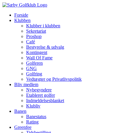
Skip
to
Forside
content
Klubben
Klubber i klubben
Sekretariat
Proshop
Café
Bestyrelse & udvalg
Kontingent
Wall Of Fame
Golferen
GNG
Golfring
Vedtægter og Privatlivspolitik
Bliv medlem
Nybegyndere
Etableret golfer
Indmeldelsesblanket
Klubliv
Banen
Banestatus
Rating
Greenfee
Tidsbestilling