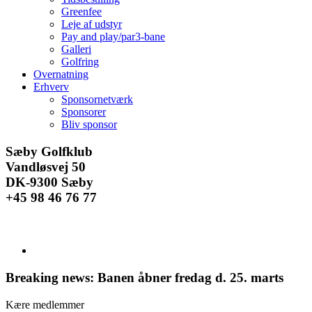
Greenfee
Leje af udstyr
Pay and play/par3-bane
Galleri
Golfring
Overnatning
Erhverv
Sponsornetværk
Sponsorer
Bliv sponsor
Facebook
Instagram
E-
Sæby Golfklub
mail
Vandløsvej 50
DK-9300 Sæby
+45 98 46 76 77
Se
større
billede
Breaking news: Banen åbner fredag d. 25. marts
Kære medlemmer