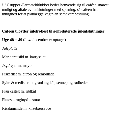
!!! Grupper /Parmatchklubber bedes henvende sig til caféen snarest
muligt og aftale evt. afslutninger med spisning, så caféen har
mulighed for at planlægge vagtplan samt varebestilling.
Caféen tilbyder julefrokost til golfrelaterede juleafslutninger
Uge 48 + 49
(d. 4. december er optaget)
Juleplatte
Marineret sild m. karrysalat
Æg /rejer m. mayo
Fiskefilet m. citron og remoulade
Sylte & medister m. grønlang kål, sennep og rødbeder
Flæskesteg m. rødkål
Flutes – rugbrød – smør
Risalamande m. kirsebærsauce