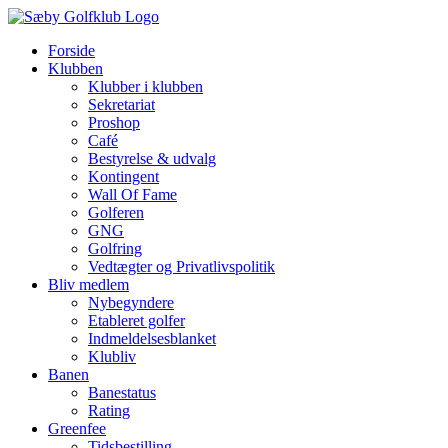
Skip
to
Forside
content
Klubben
Klubber i klubben
Sekretariat
Proshop
Café
Bestyrelse & udvalg
Kontingent
Wall Of Fame
Golferen
GNG
Golfring
Vedtægter og Privatlivspolitik
Bliv medlem
Nybegyndere
Etableret golfer
Indmeldelsesblanket
Klubliv
Banen
Banestatus
Rating
Greenfee
Tidsbestilling