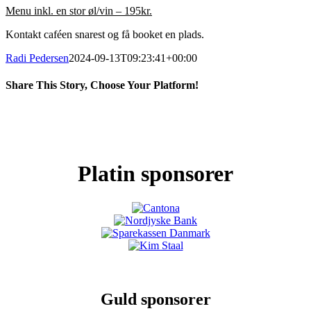
Menu inkl. en stor øl/vin – 195kr.
Kontakt caféen snarest og få booket en plads.
Radi Pedersen
2024-09-13T09:23:41+00:00
Share This Story, Choose Your Platform!
Facebook
X
LinkedIn
Pinterest
Platin sponsorer
Guld sponsorer