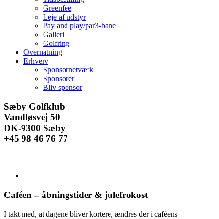
Greenfee
Leje af udstyr
Pay and play/par3-bane
Galleri
Golfring
Overnatning
Erhverv
Sponsornetværk
Sponsorer
Bliv sponsor
Facebook
Instagram
E-
Sæby Golfklub
mail
Vandløsvej 50
DK-9300 Sæby
+45 98 46 76 77
Se
større
billede
Caféen – åbningstider & julefrokost
I takt med, at dagene bliver kortere, ændres der i caféens