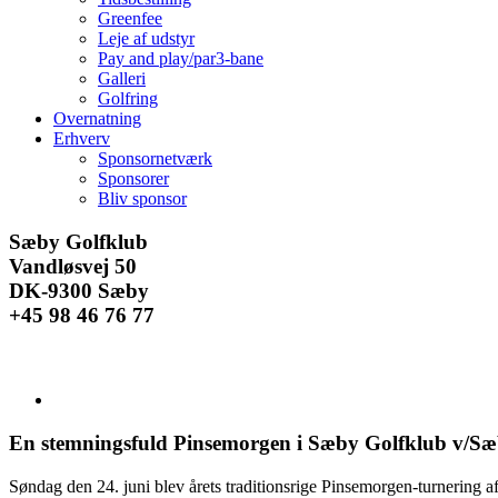
Greenfee
Leje af udstyr
Pay and play/par3-bane
Galleri
Golfring
Overnatning
Erhverv
Sponsornetværk
Sponsorer
Bliv sponsor
Facebook
Instagram
E-
Sæby Golfklub
mail
Vandløsvej 50
DK-9300 Sæby
+45 98 46 76 77
Se
større
billede
En stemningsfuld Pinsemorgen i Sæby Golfklub v/Sæ
Søndag den 24. juni blev årets traditionsrige Pinsemorgen-turnering a