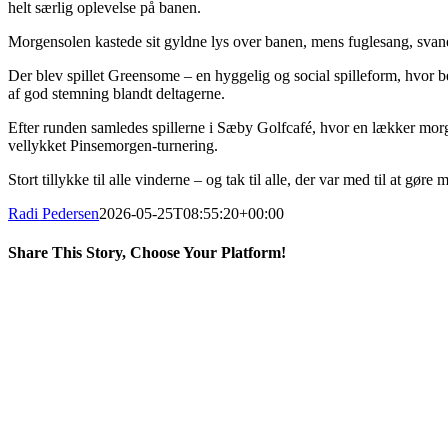
helt særlig oplevelse på banen.
Morgensolen kastede sit gyldne lys over banen, mens fuglesang, svanern
Der blev spillet Greensome – en hyggelig og social spilleform, hvor be
af god stemning blandt deltagerne.
Efter runden samledes spillerne i Sæby Golfcafé, hvor en lækker morge
vellykket Pinsemorgen-turnering.
Stort tillykke til alle vinderne – og tak til alle, der var med til at gøre
Radi Pedersen
2026-05-25T08:55:20+00:00
Share This Story, Choose Your Platform!
Facebook
X
LinkedIn
Pinterest