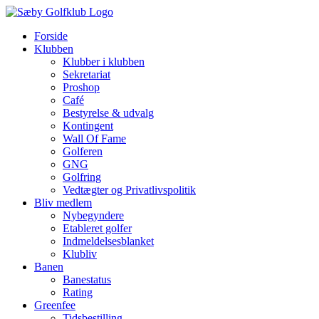
Skip
to
Forside
content
Klubben
Klubber i klubben
Sekretariat
Proshop
Café
Bestyrelse & udvalg
Kontingent
Wall Of Fame
Golferen
GNG
Golfring
Vedtægter og Privatlivspolitik
Bliv medlem
Nybegyndere
Etableret golfer
Indmeldelsesblanket
Klubliv
Banen
Banestatus
Rating
Greenfee
Tidsbestilling