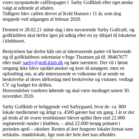
vores nyopstartede caféforpagter i Sæby Golfklub efter eget ønske
valgt at udtræde af aftalen.
Tidligere blev caféen drevet af Keld Hansen i 11 år, som dog
stoppede ved udgangen af februar 2020.
Dermed er 28.02.21 sidste dag i den nuværende Sæby Golfcafé, og
golfklubben skal derfor igen på udkig efter en ny ildsjæl til lokalerne
i klubhuset.
Bestyrelsen har derfor håb om at interesserede parter vil henvende
sig til golfklubbens sekretariat v/Inge Thomsen på tlf. 98467677
eller mail:
saeby@golf-klub.dk
og høre nærmere. Der vil i første
omgang ikke blive opslået ønsker og krav til ansøgere, men en
opfordring om, at alle interesserede er velkomne til at sende en
beskrivelse af deres idéforslag med beskrivelse og visioner, vedlagt
CV og budget for driften.
Henvendelser vurderes løbende og skal være modtaget senest 30.
november 2020.
Sæby Golfklub er beliggende ved Sæbygaard, hvor de. ca. 800
lokale medlemmer og årligt ca. 4500 gæster har sin gang. I år er der
på trods af de svære restriktioner blevet spillet flere end 22.000
registrerede runder i klubben, – altså 22.000 besøg primært i
perioden april – oktober. Resten af året fungerer lokalet fortsat som
selskabs- /mødelokale, lige som der hele året kan afholdes