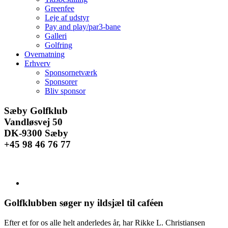
Greenfee
Leje af udstyr
Pay and play/par3-bane
Galleri
Golfring
Overnatning
Erhverv
Sponsornetværk
Sponsorer
Bliv sponsor
Facebook
Instagram
E-
Sæby Golfklub
mail
Vandløsvej 50
DK-9300 Sæby
+45 98 46 76 77
Se
større
billede
Golfklubben søger ny ildsjæl til caféen
Efter et for os alle helt anderledes år, har Rikke L. Christiansen