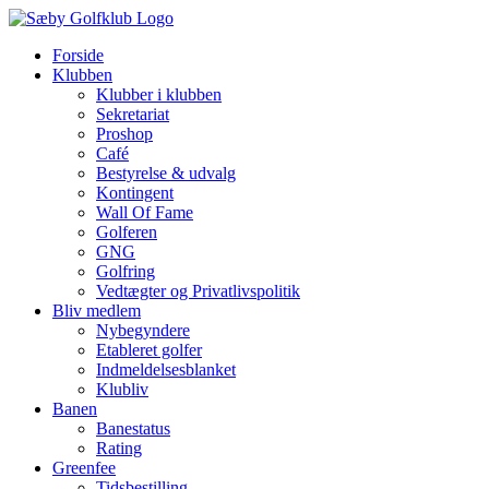
Skip
to
Forside
content
Klubben
Klubber i klubben
Sekretariat
Proshop
Café
Bestyrelse & udvalg
Kontingent
Wall Of Fame
Golferen
GNG
Golfring
Vedtægter og Privatlivspolitik
Bliv medlem
Nybegyndere
Etableret golfer
Indmeldelsesblanket
Klubliv
Banen
Banestatus
Rating
Greenfee
Tidsbestilling