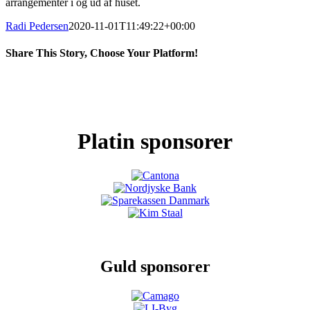
arrangementer i og ud af huset.
Radi Pedersen
2020-11-01T11:49:22+00:00
Share This Story, Choose Your Platform!
Facebook
X
LinkedIn
Pinterest
Platin sponsorer
Guld sponsorer