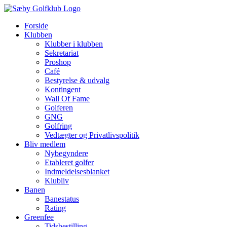
Skip
to
Forside
content
Klubben
Klubber i klubben
Sekretariat
Proshop
Café
Bestyrelse & udvalg
Kontingent
Wall Of Fame
Golferen
GNG
Golfring
Vedtægter og Privatlivspolitik
Bliv medlem
Nybegyndere
Etableret golfer
Indmeldelsesblanket
Klubliv
Banen
Banestatus
Rating
Greenfee
Tidsbestilling