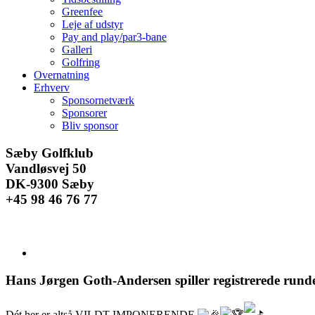
Greenfee
Leje af udstyr
Pay and play/par3-bane
Galleri
Golfring
Overnatning
Erhverv
Sponsornetværk
Sponsorer
Bliv sponsor
Facebook
Instagram
E-
Sæby Golfklub
mail
Vandløsvej 50
DK-9300 Sæby
+45 98 46 76 77
Se
større
billede
Hans Jørgen Goth-Andersen spiller registrerede runde
Dét her er altså VILDT IMPONERENDE