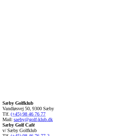
Sæby Golfklub
Vandløsvej 50, 9300 Sæby
Tlf.
(+45) 98 46 76 77
Mail:
saeby@golf-klub.dk
Sæby Golf Café
v/ Sæby Golfklub
Tlf.
(+45) 98 46 76 77-2