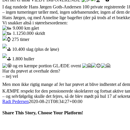
I dag rundede Hans Jørgen Goth-Andersen 100 private registrerede 1
– ingen turneringer tæller med, ingen udebanerunder, ingen af dem d
Hans Jørgen, og med Annelise lige bagefter (der på trods af et brækket
Vi snakker altså i størrelsesordenen:
9.000 km gået
1.1250.000 skridt
275 timer
10.400 slag (plus de løse)
1.800 huller
og en kæmpe portion GLÆDE oveni
Har du prøvet at overhale dem?
– nej vel
Men mon ikke rigtig mange af Jer har prøvet at blive indhentet af de
KÆMPE respekt for den pensionerede skolelærer og fortsat aktive
– og selvfølgelig skulle det fejres, så de blev mødt på hul 17 af se
Radi Pedersen
2020-08-21T08:34:27+00:00
Share This Story, Choose Your Platform!
Facebook
X
LinkedIn
Pinterest