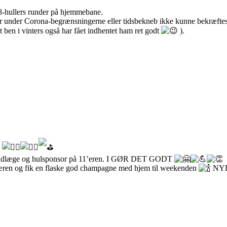
8-hullers runder på hjemmebane.
er under Corona-begrænsningerne eller tidsbekneb ikke kunne bekræfte
 ben i vinters også har fået indhentet ham ret godt
).
m
 tandlæge og hulsponsor på 11’eren. I GØR DET GODT
kretæren og fik en flaske god champagne med hjem til weekenden
NY