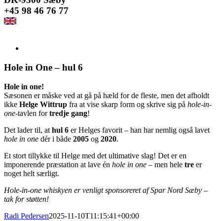
+45 98 46 76 77
Se
større
billede
Hole in One – hul 6
Hole in one!
Sæsonen er måske ved at gå på hæld for de fleste, men det afholdt
ikke
Helge Wittrup
fra at vise skarp form og skrive sig på
hole-in-
one
-tavlen for
tredje gang
!
Det lader til, at
hul 6
er Helges favorit – han har nemlig også lavet
hole in one
dér i både
2005
og
2020
.
Et stort tillykke til Helge med det ultimative slag! Det er en
imponerende præstation at lave én
hole in one
– men hele
tre
er
noget helt særligt.
Hole-in-one whiskyen er venligt sponsoreret af Spar Nord Sæby –
tak for støtten!
Radi Pedersen
2025-11-10T11:15:41+00:00