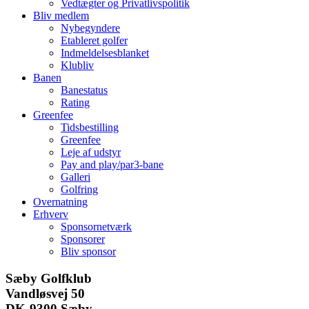
Vedtægter og Privatlivspolitik
Bliv medlem
Nybegyndere
Etableret golfer
Indmeldelsesblanket
Klubliv
Banen
Banestatus
Rating
Greenfee
Tidsbestilling
Greenfee
Leje af udstyr
Pay and play/par3-bane
Galleri
Golfring
Overnatning
Erhverv
Sponsornetværk
Sponsorer
Bliv sponsor
Facebook
Instagram
E-
Sæby Golfklub
mail
Vandløsvej 50
DK-9300 Sæby