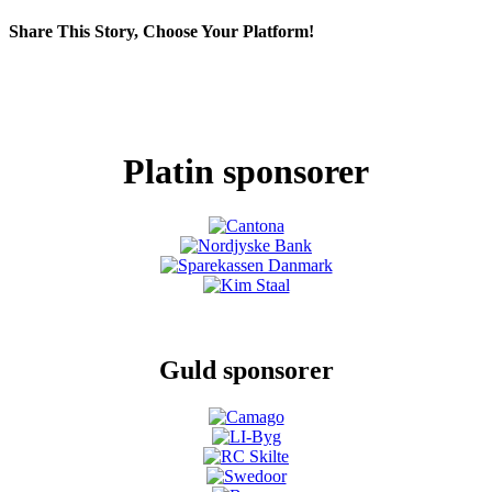
Share This Story, Choose Your Platform!
Facebook
X
LinkedIn
Pinterest
Platin sponsorer
Guld sponsorer