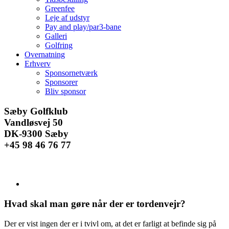
Greenfee
Leje af udstyr
Pay and play/par3-bane
Galleri
Golfring
Overnatning
Erhverv
Sponsornetværk
Sponsorer
Bliv sponsor
Facebook
Instagram
E-
Sæby Golfklub
mail
Vandløsvej 50
DK-9300 Sæby
+45 98 46 76 77
Se
større
billede
Hvad skal man gøre når der er tordenvejr?
Der er vist ingen der er i tvivl om, at det er farligt at befinde sig på