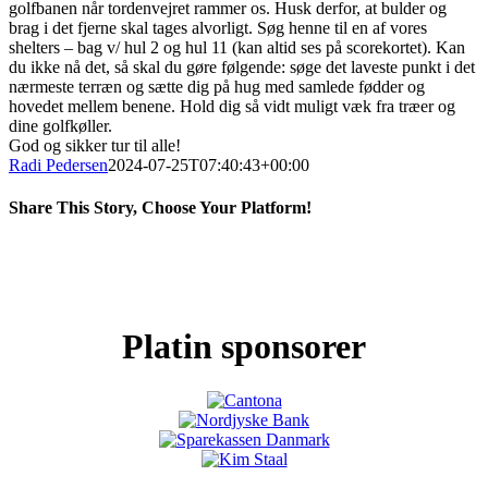
golfbanen når tordenvejret rammer os. Husk derfor, at bulder og
brag i det fjerne skal tages alvorligt. Søg henne til en af vores
shelters – bag v/ hul 2 og hul 11 (kan altid ses på scorekortet). Kan
du ikke nå det, så skal du gøre følgende: søge det laveste punkt i det
nærmeste terræn og sætte dig på hug med samlede fødder og
hovedet mellem benene. Hold dig så vidt muligt væk fra træer og
dine golfkøller.
God og sikker tur til alle!
Radi Pedersen
2024-07-25T07:40:43+00:00
Share This Story, Choose Your Platform!
Facebook
X
LinkedIn
Pinterest
Platin sponsorer