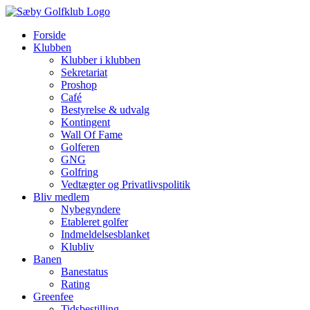
Skip
to
Forside
content
Klubben
Klubber i klubben
Sekretariat
Proshop
Café
Bestyrelse & udvalg
Kontingent
Wall Of Fame
Golferen
GNG
Golfring
Vedtægter og Privatlivspolitik
Bliv medlem
Nybegyndere
Etableret golfer
Indmeldelsesblanket
Klubliv
Banen
Banestatus
Rating
Greenfee
Tidsbestilling