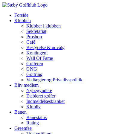
Skip
to
Forside
content
Klubben
Klubber i klubben
Sekretariat
Proshop
Café
Bestyrelse & udvalg
Kontingent
Wall Of Fame
Golferen
GNG
Golfring
Vedtægter og Privatlivspolitik
Bliv medlem
Nybegyndere
Etableret golfer
Indmeldelsesblanket
Klubliv
Banen
Banestatus
Rating
Greenfee
Tidsbestilling