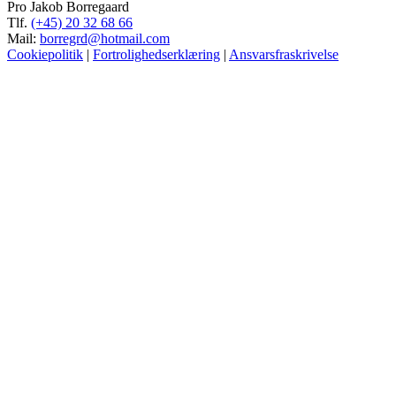
Pro Jakob Borregaard
Tlf.
(+45) 20 32 68 66
Mail:
borregrd@hotmail.com
Cookiepolitik
|
Fortrolighedserklæring
|
Ansvarsfraskrivelse