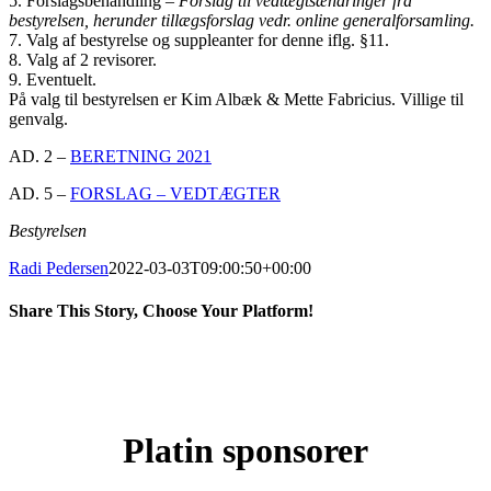
5. Forslagsbehandling –
Forslag til vedtægtsændringer fra
bestyrelsen, herunder tillægsforslag vedr. online generalforsamling.
7. Valg af bestyrelse og suppleanter for denne iflg. §11.
8. Valg af 2 revisorer.
9. Eventuelt.
På valg til bestyrelsen er Kim Albæk & Mette Fabricius. Villige til
genvalg.
AD. 2 –
BERETNING 2021
AD. 5 –
FORSLAG – VEDTÆGTER
Bestyrelsen
Radi Pedersen
2022-03-03T09:00:50+00:00
Share This Story, Choose Your Platform!
Facebook
X
LinkedIn
Pinterest
Platin sponsorer