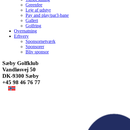
Greenfee
Leje af udstyr
Pay and play/par3-bane
Galleri
Golfring
Overnatning
Erhverv
Sponsornetværk
Sponsorer
Bliv sponsor
Facebook
Instagram
E-
Sæby Golfklub
mail
Vandløsvej 50
DK-9300 Sæby
+45 98 46 76 77
Se
større
billede