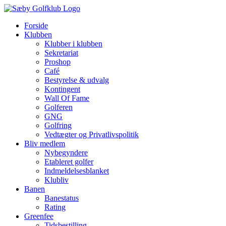
Skip
to
Forside
content
Klubben
Klubber i klubben
Sekretariat
Proshop
Café
Bestyrelse & udvalg
Kontingent
Wall Of Fame
Golferen
GNG
Golfring
Vedtægter og Privatlivspolitik
Bliv medlem
Nybegyndere
Etableret golfer
Indmeldelsesblanket
Klubliv
Banen
Banestatus
Rating
Greenfee
Tidsbestilling