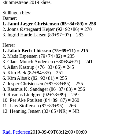
klubmestrene 2019 kåres.
Stillingen blev:
Damer:
1. Janni Jæger Christensen (85+84+89) = 258
2. Jonna Østergaard Kejser (92+92+86) = 270
3. Ingrid Harde Larsen (89+97+97) = 283
Herrer
1. Jakob Bech Thiessen (75+69+71) = 215
2. Mads Espensen (79+74+82) = 235
3. Claus Munch Andersen (+80+84+77) = 241
4. Allan Kastrup (+76+83+86) = 245
5. Kim Bæk (82+84+85) = 251
6. Kim Albæk (82+92+81) = 255
7. Jesper Christensen (+87+83+85) = 255
8. Rasmus K. Sandager (86+87+83) = 256
9. Rasmus Lindgren (92+78+89) = 259
10. Per Åke Poulsen (84+89+87) = 260
11. Lars Stoffersen (82+89+95) = 266
12. Henning Jensen (82+85+NR) = NR
Radi Pedersen
2019-09-09T08:12:09+00:00