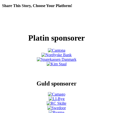
Share This Story, Choose Your Platform!
Facebook
X
LinkedIn
Pinterest
Platin sponsorer
Guld sponsorer