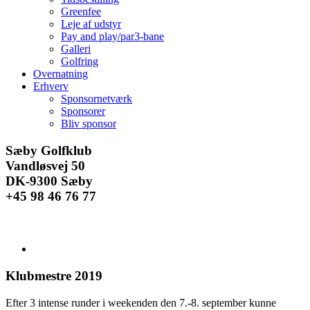
Greenfee
Leje af udstyr
Pay and play/par3-bane
Galleri
Golfring
Overnatning
Erhverv
Sponsornetværk
Sponsorer
Bliv sponsor
Facebook
Instagram
E-
Sæby Golfklub
mail
Vandløsvej 50
DK-9300 Sæby
+45 98 46 76 77
Se
større
billede
Klubmestre 2019
Efter 3 intense runder i weekenden den 7.-8. september kunne