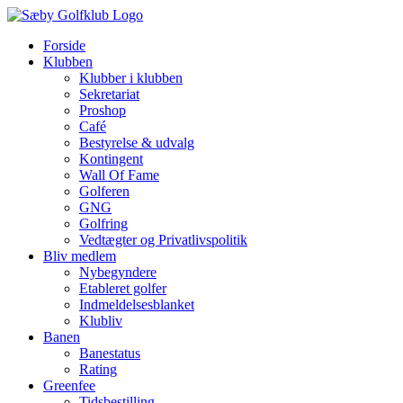
Skip
to
Forside
content
Klubben
Klubber i klubben
Sekretariat
Proshop
Café
Bestyrelse & udvalg
Kontingent
Wall Of Fame
Golferen
GNG
Golfring
Vedtægter og Privatlivspolitik
Bliv medlem
Nybegyndere
Etableret golfer
Indmeldelsesblanket
Klubliv
Banen
Banestatus
Rating
Greenfee
Tidsbestilling