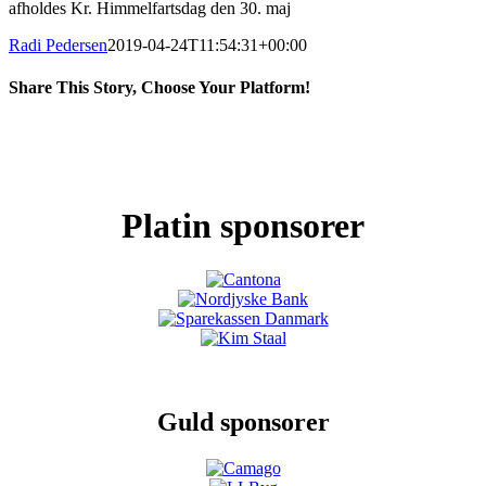
afholdes Kr. Himmelfartsdag den 30. maj
Radi Pedersen
2019-04-24T11:54:31+00:00
Share This Story, Choose Your Platform!
Facebook
X
LinkedIn
Pinterest
Platin sponsorer
Guld sponsorer