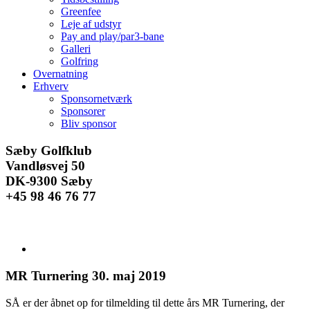
Greenfee
Leje af udstyr
Pay and play/par3-bane
Galleri
Golfring
Overnatning
Erhverv
Sponsornetværk
Sponsorer
Bliv sponsor
Facebook
Instagram
E-
Sæby Golfklub
mail
Vandløsvej 50
DK-9300 Sæby
+45 98 46 76 77
Se
større
billede
MR Turnering 30. maj 2019
SÅ er der åbnet op for tilmelding til dette års MR Turnering, der