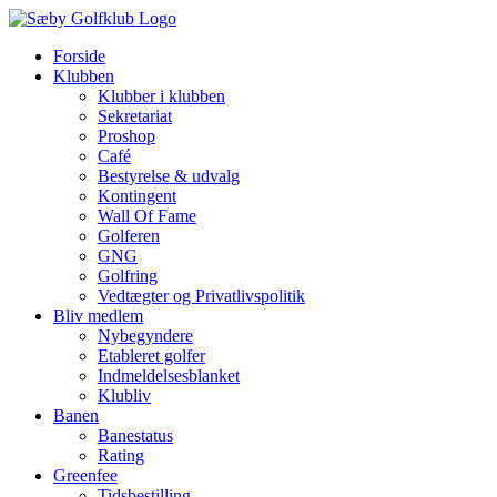
Skip
to
Forside
content
Klubben
Klubber i klubben
Sekretariat
Proshop
Café
Bestyrelse & udvalg
Kontingent
Wall Of Fame
Golferen
GNG
Golfring
Vedtægter og Privatlivspolitik
Bliv medlem
Nybegyndere
Etableret golfer
Indmeldelsesblanket
Klubliv
Banen
Banestatus
Rating
Greenfee
Tidsbestilling