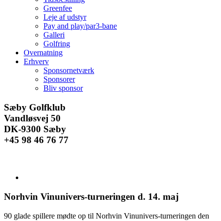
Greenfee
Leje af udstyr
Pay and play/par3-bane
Galleri
Golfring
Overnatning
Erhverv
Sponsornetværk
Sponsorer
Bliv sponsor
Facebook
Instagram
E-
Sæby Golfklub
mail
Vandløsvej 50
DK-9300 Sæby
+45 98 46 76 77
Se
større
billede
Norhvin Vinunivers-turneringen d. 14. maj
90 glade spillere mødte op til Norhvin Vinunivers-turneringen den