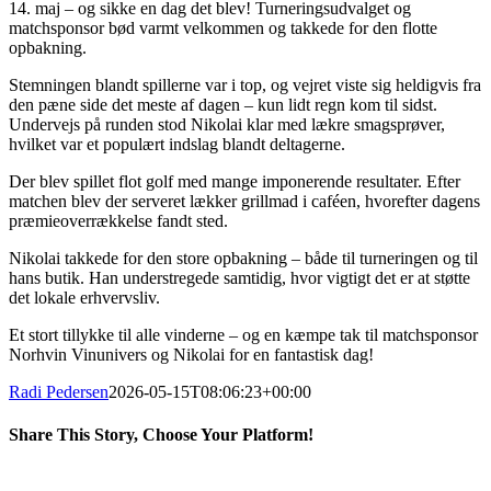
14. maj – og sikke en dag det blev! Turneringsudvalget og
matchsponsor bød varmt velkommen og takkede for den flotte
opbakning.
Stemningen blandt spillerne var i top, og vejret viste sig heldigvis fra
den pæne side det meste af dagen – kun lidt regn kom til sidst.
Undervejs på runden stod Nikolai klar med lækre smagsprøver,
hvilket var et populært indslag blandt deltagerne.
Der blev spillet flot golf med mange imponerende resultater. Efter
matchen blev der serveret lækker grillmad i caféen, hvorefter dagens
præmieoverrækkelse fandt sted.
Nikolai takkede for den store opbakning – både til turneringen og til
hans butik. Han understregede samtidig, hvor vigtigt det er at støtte
det lokale erhvervsliv.
Et stort tillykke til alle vinderne – og en kæmpe tak til matchsponsor
Norhvin Vinunivers og Nikolai for en fantastisk dag!
Radi Pedersen
2026-05-15T08:06:23+00:00
Share This Story, Choose Your Platform!
Facebook
X
LinkedIn
Pinterest