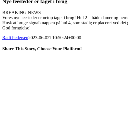
Nye teesteder er taget i brug
BREAKING NEWS
Vores nye teesteder er netop taget i brug! Hul 2 – både damer og herrer
Husk at bruge signalknappen på hul 4, som stadig er placeret ved det
God fornøjelse!
Radi Pedersen
2023-06-02T10:50:24+00:00
Share This Story, Choose Your Platform!
Facebook
X
LinkedIn
Pinterest