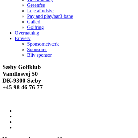
Greenfee
Leje af udstyr
Pay and play/par3-bane
Galleri
Golfring
Overnatning
Erhverv
Sponsornetværk
Sponsorer
Bliv sponsor
Facebook
Instagram
E-
Sæby Golfklub
mail
Vandløsvej 50
DK-9300 Sæby
+45 98 46 76 77
Se
større
billede