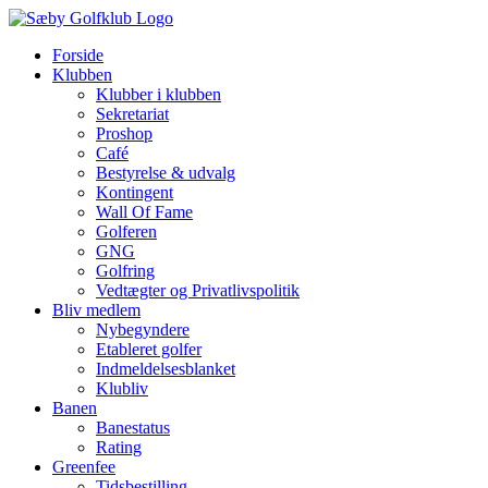
Skip
to
Forside
content
Klubben
Klubber i klubben
Sekretariat
Proshop
Café
Bestyrelse & udvalg
Kontingent
Wall Of Fame
Golferen
GNG
Golfring
Vedtægter og Privatlivspolitik
Bliv medlem
Nybegyndere
Etableret golfer
Indmeldelsesblanket
Klubliv
Banen
Banestatus
Rating
Greenfee
Tidsbestilling