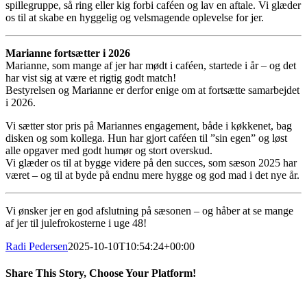
spillegruppe, så ring eller kig forbi caféen og lav en aftale. Vi glæder
os til at skabe en hyggelig og velsmagende oplevelse for jer.
Marianne fortsætter i 2026
Marianne, som mange af jer har mødt i caféen, startede i år – og det
har vist sig at være et rigtig godt match!
Bestyrelsen og Marianne er derfor enige om at fortsætte samarbejdet
i 2026.
Vi sætter stor pris på Mariannes engagement, både i køkkenet, bag
disken og som kollega. Hun har gjort caféen til ”sin egen” og løst
alle opgaver med godt humør og stort overskud.
Vi glæder os til at bygge videre på den succes, som sæson 2025 har
været – og til at byde på endnu mere hygge og god mad i det nye år.
Vi ønsker jer en god afslutning på sæsonen – og håber at se mange
af jer til julefrokosterne i uge 48!
Radi Pedersen
2025-10-10T10:54:24+00:00
Share This Story, Choose Your Platform!
Facebook
X
LinkedIn
Pinterest