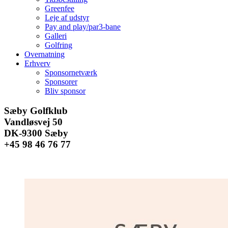
Greenfee
Leje af udstyr
Pay and play/par3-bane
Galleri
Golfring
Overnatning
Erhverv
Sponsornetværk
Sponsorer
Bliv sponsor
Facebook
Instagram
E-
Sæby Golfklub
mail
Vandløsvej 50
DK-9300 Sæby
+45 98 46 76 77
Se
større
billede