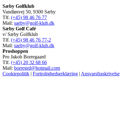
Sæby Golfklub
Vandløsvej 50, 9300 Sæby
Tlf.
(+45) 98 46 76 77
Mail:
saeby@golf-klub.dk
Sæby Golf Café
v/ Sæby Golfklub
Tlf.
(+45) 98 46 76 77-2
Mail:
saeby@golf-klub.dk
Proshoppen
Pro Jakob Borregaard
Tlf.
(+45) 20 32 68 66
Mail:
borregrd@hotmail.com
Cookiepolitik
|
Fortrolighedserklæring
|
Ansvarsfraskrivelse