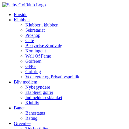
Skip
to
Forside
content
Klubben
Klubber i klubben
Sekretariat
Proshop
Café
Bestyrelse & udvalg
Kontingent
Wall Of Fame
Golferen
GNG
Golfring
Vedtægter og Privatlivspolitik
Bliv medlem
Nybegyndere
Etableret golfer
Indmeldelsesblanket
Klubliv
Banen
Banestatus
Rating
Greenfee
Tidsbestilling