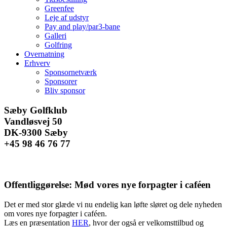
Greenfee
Leje af udstyr
Pay and play/par3-bane
Galleri
Golfring
Overnatning
Erhverv
Sponsornetværk
Sponsorer
Bliv sponsor
Facebook
Instagram
E-
Sæby Golfklub
mail
Vandløsvej 50
DK-9300 Sæby
+45 98 46 76 77
Offentliggørelse: Mød vores nye forpagter i caféen
Det er med stor glæde vi nu endelig kan løfte sløret og dele nyheden
om vores nye forpagter i caféen.
Læs en præsentation
HER
, hvor der også er velkomsttilbud og