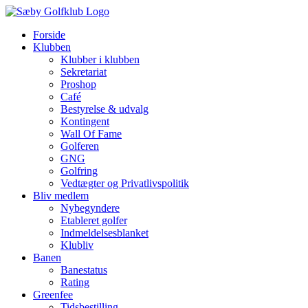
Skip
to
Forside
content
Klubben
Klubber i klubben
Sekretariat
Proshop
Café
Bestyrelse & udvalg
Kontingent
Wall Of Fame
Golferen
GNG
Golfring
Vedtægter og Privatlivspolitik
Bliv medlem
Nybegyndere
Etableret golfer
Indmeldelsesblanket
Klubliv
Banen
Banestatus
Rating
Greenfee
Tidsbestilling