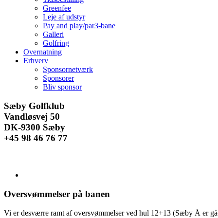
Greenfee
Leje af udstyr
Pay and play/par3-bane
Galleri
Golfring
Overnatning
Erhverv
Sponsornetværk
Sponsorer
Bliv sponsor
Facebook
Instagram
E-
Sæby Golfklub
mail
Vandløsvej 50
DK-9300 Sæby
+45 98 46 76 77
Se
større
billede
Oversvømmelser på banen
Vi er desværre ramt af oversvømmelser ved hul 12+13 (Sæby Å er gået 