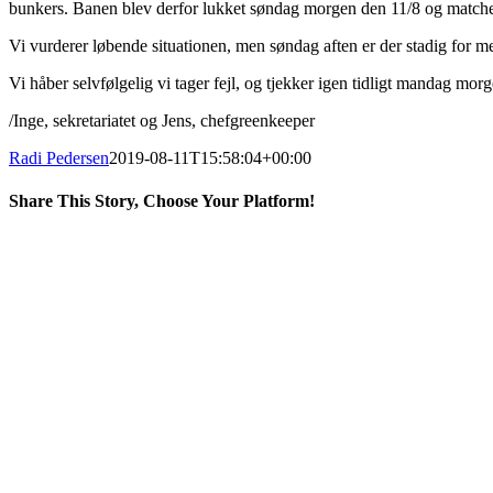
bunkers. Banen blev derfor lukket søndag morgen den 11/8 og match
Vi vurderer løbende situationen, men søndag aften er der stadig for 
Vi håber selvfølgelig vi tager fejl, og tjekker igen tidligt mandag mor
/Inge, sekretariatet og Jens, chefgreenkeeper
Radi Pedersen
2019-08-11T15:58:04+00:00
Share This Story, Choose Your Platform!
Facebook
X
LinkedIn
Pinterest