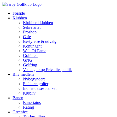
Skip
to
Forside
content
Klubben
Klubber i klubben
Sekretariat
Proshop
Café
Bestyrelse & udvalg
Kontingent
Wall Of Fame
Golferen
GNG
Golfring
Vedtægter og Privatlivspolitik
Bliv medlem
Nybegyndere
Etableret golfer
Indmeldelsesblanket
Klubliv
Banen
Banestatus
Rating
Greenfee
Tidsbestilling