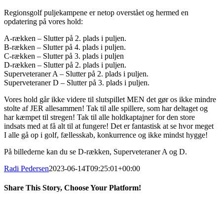
Regionsgolf puljekampene er netop overstået og hermed en
opdatering på vores hold:
A-rækken – Slutter på 2. plads i puljen.
B-rækken – Slutter på 4. plads i puljen.
C-rækken – Slutter på 3. plads i puljen
D-rækken – Slutter på 2. plads i puljen.
Superveteraner A – Slutter på 2. plads i puljen.
Superveteraner D – Slutter på 3. plads i puljen.
Vores hold går ikke videre til slutspillet MEN det gør os ikke mindre
stolte af JER allesammen! Tak til alle spillere, som har deltaget og
har kæmpet til stregen! Tak til alle holdkaptajner for den store
indsats med at få alt til at fungere! Det er fantastisk at se hvor meget
I alle gå op i golf, fællesskab, konkurrence og ikke mindst hygge!
På billederne kan du se D-rækken, Superveteraner A og D.
Radi Pedersen
2023-06-14T09:25:01+00:00
Share This Story, Choose Your Platform!
Facebook
X
LinkedIn
Pinterest