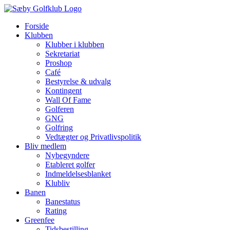
Skip
to
Forside
content
Klubben
Klubber i klubben
Sekretariat
Proshop
Café
Bestyrelse & udvalg
Kontingent
Wall Of Fame
Golferen
GNG
Golfring
Vedtægter og Privatlivspolitik
Bliv medlem
Nybegyndere
Etableret golfer
Indmeldelsesblanket
Klubliv
Banen
Banestatus
Rating
Greenfee
Tidsbestilling