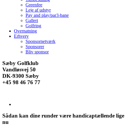
Greenfee
Leje af udstyr
Pay and play/par3-bane
Galleri
Golfring
Overnatning
Erhverv
Sponsornetværk
Sponsorer
Bliv sponsor
Facebook
Instagram
E-
Sæby Golfklub
mail
Vandløsvej 50
DK-9300 Sæby
+45 98 46 76 77
Se
større
billede
Sådan kan dine runder være handicaptællende lige
nu