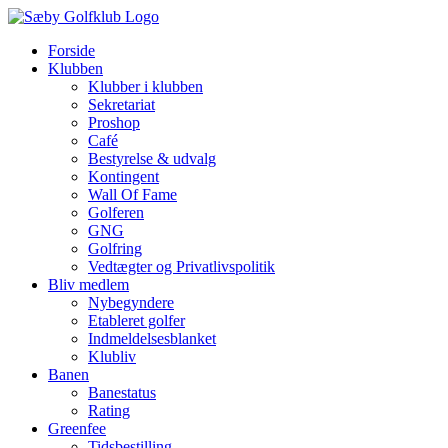
Skip
to
Forside
content
Klubben
Klubber i klubben
Sekretariat
Proshop
Café
Bestyrelse & udvalg
Kontingent
Wall Of Fame
Golferen
GNG
Golfring
Vedtægter og Privatlivspolitik
Bliv medlem
Nybegyndere
Etableret golfer
Indmeldelsesblanket
Klubliv
Banen
Banestatus
Rating
Greenfee
Tidsbestilling