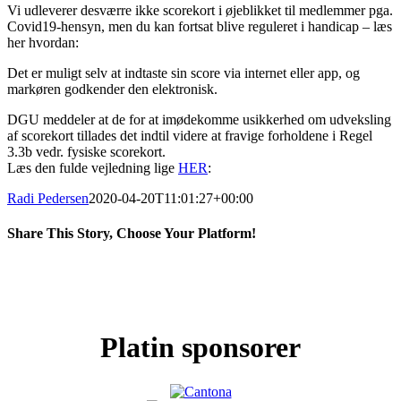
Vi udleverer desværre ikke scorekort i øjeblikket til medlemmer pga.
Covid19-hensyn, men du kan fortsat blive reguleret i handicap – læs
her hvordan:
Det er muligt selv at indtaste sin score via internet eller app, og
markøren godkender den elektronisk.
DGU meddeler at de for at imødekomme usikkerhed om udveksling
af scorekort tillades det indtil videre at fravige forholdene i Regel
3.3b vedr. fysiske scorekort.
Læs den fulde vejledning lige
HER
:
Radi Pedersen
2020-04-20T11:01:27+00:00
Share This Story, Choose Your Platform!
Facebook
X
LinkedIn
Pinterest
Platin sponsorer