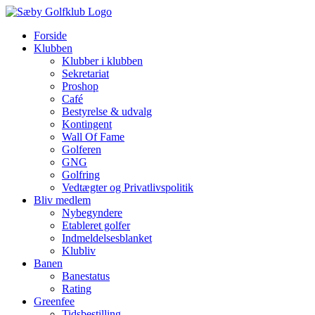
Skip
to
Forside
content
Klubben
Klubber i klubben
Sekretariat
Proshop
Café
Bestyrelse & udvalg
Kontingent
Wall Of Fame
Golferen
GNG
Golfring
Vedtægter og Privatlivspolitik
Bliv medlem
Nybegyndere
Etableret golfer
Indmeldelsesblanket
Klubliv
Banen
Banestatus
Rating
Greenfee
Tidsbestilling