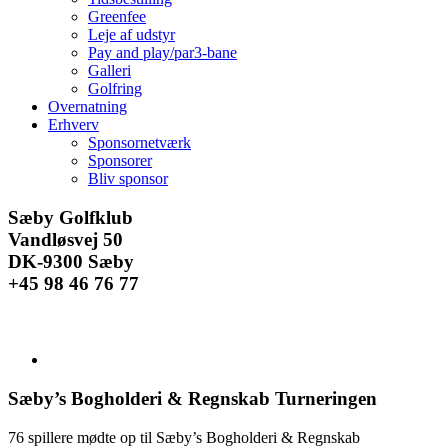
Greenfee
Leje af udstyr
Pay and play/par3-bane
Galleri
Golfring
Overnatning
Erhverv
Sponsornetværk
Sponsorer
Bliv sponsor
Facebook
Instagram
E-
Sæby Golfklub
mail
Vandløsvej 50
DK-9300 Sæby
+45 98 46 76 77
Se
større
billede
Sæby’s Bogholderi & Regnskab Turneringen
76 spillere mødte op til Sæby’s Bogholderi & Regnskab