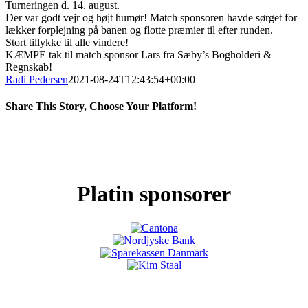
Turneringen d. 14. august.
Der var godt vejr og højt humør! Match sponsoren havde sørget for
lækker forplejning på banen og flotte præmier til efter runden.
Stort tillykke til alle vindere!
KÆMPE tak til match sponsor Lars fra Sæby’s Bogholderi &
Regnskab!
Radi Pedersen
2021-08-24T12:43:54+00:00
Share This Story, Choose Your Platform!
Facebook
X
LinkedIn
Pinterest
Platin sponsorer