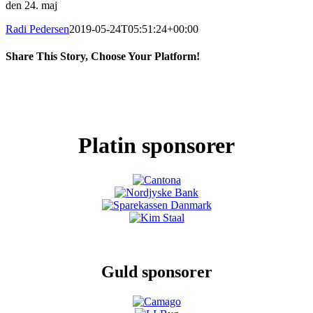
den 24. maj
Radi Pedersen
2019-05-24T05:51:24+00:00
Share This Story, Choose Your Platform!
Facebook
X
LinkedIn
Pinterest
Platin sponsorer
Guld sponsorer