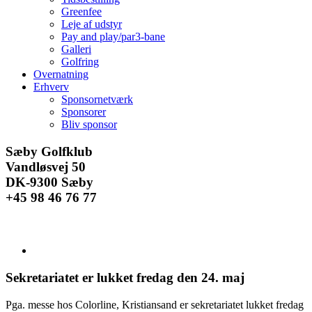
Greenfee
Leje af udstyr
Pay and play/par3-bane
Galleri
Golfring
Overnatning
Erhverv
Sponsornetværk
Sponsorer
Bliv sponsor
Facebook
Instagram
E-
Sæby Golfklub
mail
Vandløsvej 50
DK-9300 Sæby
+45 98 46 76 77
Se
større
billede
Sekretariatet er lukket fredag den 24. maj
Pga. messe hos Colorline, Kristiansand er sekretariatet lukket fredag