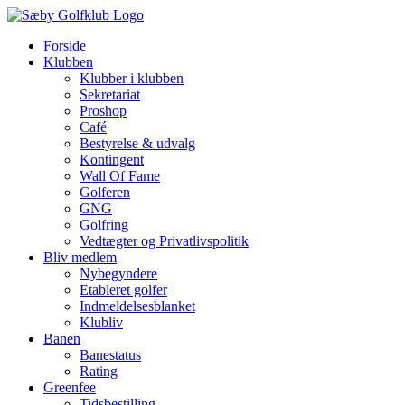
Skip
to
Forside
content
Klubben
Klubber i klubben
Sekretariat
Proshop
Café
Bestyrelse & udvalg
Kontingent
Wall Of Fame
Golferen
GNG
Golfring
Vedtægter og Privatlivspolitik
Bliv medlem
Nybegyndere
Etableret golfer
Indmeldelsesblanket
Klubliv
Banen
Banestatus
Rating
Greenfee
Tidsbestilling