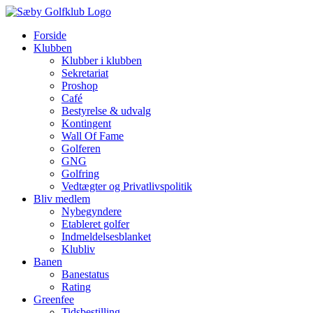
Skip
to
Forside
content
Klubben
Klubber i klubben
Sekretariat
Proshop
Café
Bestyrelse & udvalg
Kontingent
Wall Of Fame
Golferen
GNG
Golfring
Vedtægter og Privatlivspolitik
Bliv medlem
Nybegyndere
Etableret golfer
Indmeldelsesblanket
Klubliv
Banen
Banestatus
Rating
Greenfee
Tidsbestilling