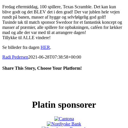
Fredag eftermiddag, 100 spillere, Texas Scramble. Det kan kun
blive godt og det BLEV det i den grad! Der var jublen hele vejen
rundt på banen, masser af hygge og selvfølgelig god golf!
Tusinde tak til match sponsor Swedoor for et fantastisk koncept og
masser af præmier, alle spillere for opbakningen, caféen for lækker
mad og alle der var med til at arrangere dagen!
Tillykke til ALLE vindere!
Se billeder fra dagen
HER
.
Radi Pedersen
2021-06-28T07:38:58+00:00
Share This Story, Choose Your Platform!
Facebook
X
LinkedIn
Pinterest
Platin sponsorer