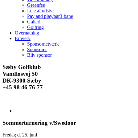
Greenfee
Leje af udstyr
Pay and play/par3-bane
Galleri
Golfring
Overnatning
Erhverv
Sponsornetværk
Sponsorer
Bliv sponsor
Facebook
Instagram
E-
Sæby Golfklub
mail
Vandløsvej 50
DK-9300 Sæby
+45 98 46 76 77
Se
større
billede
Sommerturnering v/Swedoor
Fredag d. 25. juni