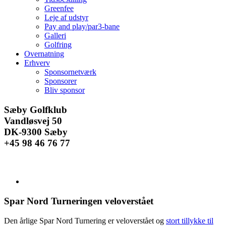
Greenfee
Leje af udstyr
Pay and play/par3-bane
Galleri
Golfring
Overnatning
Erhverv
Sponsornetværk
Sponsorer
Bliv sponsor
Facebook
Instagram
E-
Sæby Golfklub
mail
Vandløsvej 50
DK-9300 Sæby
+45 98 46 76 77
Se
større
billede
Spar Nord Turneringen veloverstået
Den årlige Spar Nord Turnering er veloverstået og
stort tillykke til