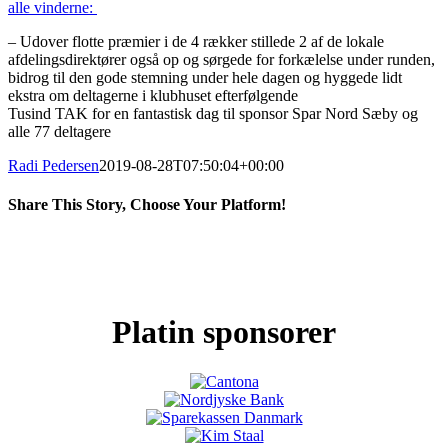
alle vinderne:
– Udover flotte præmier i de 4 rækker stillede 2 af de lokale
afdelingsdirektører også op og sørgede for forkælelse under runden,
bidrog til den gode stemning under hele dagen og hyggede lidt
ekstra om deltagerne i klubhuset efterfølgende
Tusind TAK for en fantastisk dag til sponsor Spar Nord Sæby og
alle 77 deltagere
Radi Pedersen
2019-08-28T07:50:04+00:00
Share This Story, Choose Your Platform!
Facebook
X
LinkedIn
Pinterest
Platin sponsorer