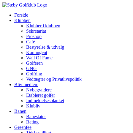
Skip
to
Forside
content
Klubben
Klubber i klubben
Sekretariat
Proshop
Café
Bestyrelse & udvalg
Kontingent
Wall Of Fame
Golferen
GNG
Golfring
Vedtægter og Privatlivspolitik
Bliv medlem
Nybegyndere
Etableret golfer
Indmeldelsesblanket
Klubliv
Banen
Banestatus
Rating
Greenfee
Tidsbestilling