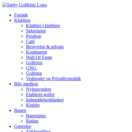
Skip
to
Forside
content
Klubben
Klubber i klubben
Sekretariat
Proshop
Café
Bestyrelse & udvalg
Kontingent
Wall Of Fame
Golferen
GNG
Golfring
Vedtægter og Privatlivspolitik
Bliv medlem
Nybegyndere
Etableret golfer
Indmeldelsesblanket
Klubliv
Banen
Banestatus
Rating
Greenfee
Tidsbestilling