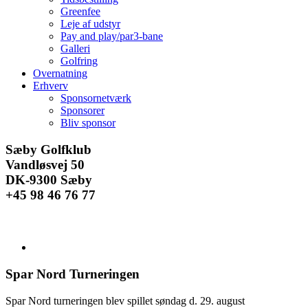
Greenfee
Leje af udstyr
Pay and play/par3-bane
Galleri
Golfring
Overnatning
Erhverv
Sponsornetværk
Sponsorer
Bliv sponsor
Facebook
Instagram
E-
Sæby Golfklub
mail
Vandløsvej 50
DK-9300 Sæby
+45 98 46 76 77
Se
større
billede
Spar Nord Turneringen
Spar Nord turneringen blev spillet søndag d. 29. august