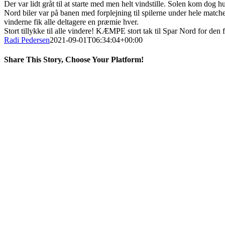
Der var lidt gråt til at starte med men helt vindstille. Solen kom do
Nord biler var på banen med forplejning til spilerne under hele match
vinderne fik alle deltagere en præmie hver.
Stort tillykke til alle vindere! KÆMPE stort tak til Spar Nord for den f
Radi Pedersen
2021-09-01T06:34:04+00:00
Share This Story, Choose Your Platform!
Facebook
X
LinkedIn
Pinterest