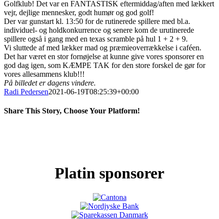
Golfklub! Det var en FANTASTISK eftermiddag/aften med lækkert
vejr, dejlige mennesker, godt humør og god golf!
Der var gunstart kl. 13:50 for de rutinerede spillere med bl.a.
individuel- og holdkonkurrence og senere kom de urutinerede
spillere også i gang med en texas scramble på hul 1 + 2 + 9.
Vi sluttede af med lækker mad og præmieoverrækkelse i caféen.
Det har været en stor fornøjelse at kunne give vores sponsorer en
god dag igen, som KÆMPE TAK for den store forskel de gør for
vores allesammens klub!!!
På billedet er dagens vindere.
Radi Pedersen
2021-06-19T08:25:39+00:00
Share This Story, Choose Your Platform!
Facebook
X
LinkedIn
Pinterest
Platin sponsorer