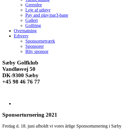
Greenfee
Leje af udstyr
Pay and play/par3-bane
Galleri
Golfring
Overnatning
Erhverv
Sponsornetværk
Sponsorer
Bliv sponsor
Facebook
Instagram
E-
Sæby Golfklub
mail
Vandløsvej 50
DK-9300 Sæby
+45 98 46 76 77
Se
større
billede
Sponsorturnering 2021
Fredag d. 18. juni afholdt vi vores årlige Sponsorturnering i Sæby