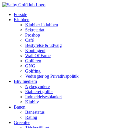
Skip
to
Forside
content
Klubben
Klubber i klubben
Sekretariat
Proshop
Café
Bestyrelse & udvalg
Kontingent
Wall Of Fame
Golferen
GNG
Golfring
Vedtægter og Privatlivspolitik
Bliv medlem
Nybegyndere
Etableret golfer
Indmeldelsesblanket
Klubliv
Banen
Banestatus
Rating
Greenfee
Tidsbestilling