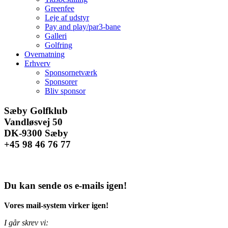
Greenfee
Leje af udstyr
Pay and play/par3-bane
Galleri
Golfring
Overnatning
Erhverv
Sponsornetværk
Sponsorer
Bliv sponsor
Facebook
Instagram
E-
Sæby Golfklub
mail
Vandløsvej 50
DK-9300 Sæby
+45 98 46 76 77
Du kan sende os e-mails igen!
Vores mail-system virker igen!
I går skrev vi: