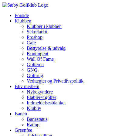
Skip
to
Forside
content
Klubben
Klubber i klubben
Sekretariat
Proshop
Café
Bestyrelse & udvalg
Kontingent
Wall Of Fame
Golferen
GNG
Golfring
Vedtægter og Privatlivspolitik
Bliv medlem
Nybegyndere
Etableret golfer
Indmeldelsesblanket
Klubliv
Banen
Banestatus
Rating
Greenfee
Tidsbestilling