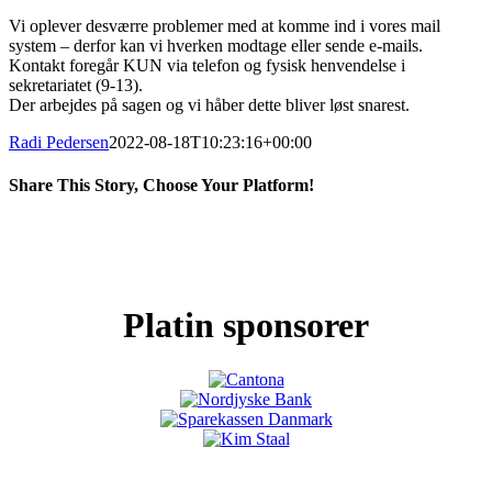
Vi oplever desværre problemer med at komme ind i vores mail
system – derfor kan vi hverken modtage eller sende e-mails.
Kontakt foregår KUN via telefon og fysisk henvendelse i
sekretariatet (9-13).
Der arbejdes på sagen og vi håber dette bliver løst snarest.
Radi Pedersen
2022-08-18T10:23:16+00:00
Share This Story, Choose Your Platform!
Facebook
X
LinkedIn
Pinterest
Platin sponsorer