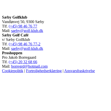
Sæby Golfklub
Vandløsvej 50, 9300 Sæby
Tlf.
(+45) 98 46 76 77
Mail:
saeby@golf-klub.dk
Sæby Golf Café
v/ Sæby Golfklub
Tlf.
(+45) 98 46 76 77-2
Mail:
saeby@golf-klub.dk
Proshoppen
Pro Jakob Borregaard
Tlf.
(+45) 20 32 68 66
Mail:
borregrd@hotmail.com
Cookiepolitik
|
Fortrolighedserklæring
|
Ansvarsfraskrivelse