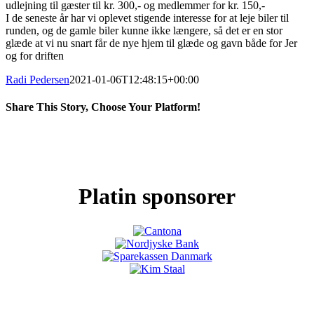
udlejning til gæster til kr. 300,- og medlemmer for kr. 150,-
I de seneste år har vi oplevet stigende interesse for at leje biler til
runden, og de gamle biler kunne ikke længere, så det er en stor
glæde at vi nu snart får de nye hjem til glæde og gavn både for Jer
og for driften
Radi Pedersen
2021-01-06T12:48:15+00:00
Share This Story, Choose Your Platform!
Facebook
X
LinkedIn
Pinterest
Platin sponsorer