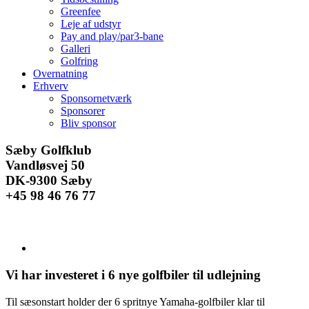
Greenfee
Leje af udstyr
Pay and play/par3-bane
Galleri
Golfring
Overnatning
Erhverv
Sponsornetværk
Sponsorer
Bliv sponsor
Facebook
Instagram
E-
Sæby Golfklub
mail
Vandløsvej 50
DK-9300 Sæby
+45 98 46 76 77
Se
større
billede
Vi har investeret i 6 nye golfbiler til udlejning
Til sæsonstart holder der 6 spritnye Yamaha-golfbiler klar til