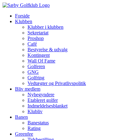
Skip
to
Forside
content
Klubben
Klubber i klubben
Sekretariat
Proshop
Café
Bestyrelse & udvalg
Kontingent
Wall Of Fame
Golferen
GNG
Golfring
Vedtægter og Privatlivspolitik
Bliv medlem
Nybegyndere
Etableret golfer
Indmeldelsesblanket
Klubliv
Banen
Banestatus
Rating
Greenfee
Tidsbestilling