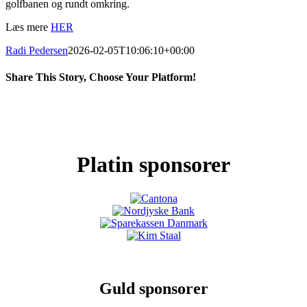
golfbanen og rundt omkring.
Læs mere
HER
Radi Pedersen
2026-02-05T10:06:10+00:00
Share This Story, Choose Your Platform!
Facebook
X
LinkedIn
Pinterest
Platin sponsorer
Guld sponsorer