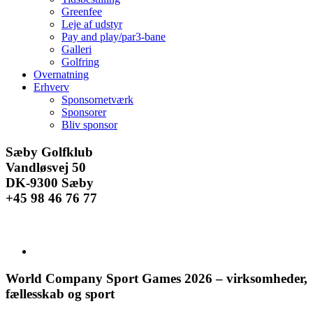
Greenfee
Leje af udstyr
Pay and play/par3-bane
Galleri
Golfring
Overnatning
Erhverv
Sponsornetværk
Sponsorer
Bliv sponsor
Facebook
Instagram
E-
Sæby Golfklub
mail
Vandløsvej 50
DK-9300 Sæby
+45 98 46 76 77
Se
større
billede
World Company Sport Games 2026 – virksomheder,
fællesskab og sport