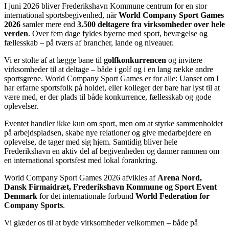
I juni 2026 bliver Frederikshavn Kommune centrum for en stor
international sportsbegivenhed, når
World Company Sport Games
2026
samler mere end
3.500 deltagere fra virksomheder over hele
verden
. Over fem dage fyldes byerne med sport, bevægelse og
fællesskab – på tværs af brancher, lande og niveauer.
Vi er stolte af at lægge bane til
golfkonkurrencen
og invitere
virksomheder til at deltage – både i golf og i en lang række andre
sportsgrene. World Company Sport Games er for alle: Uanset om I
har erfarne sportsfolk på holdet, eller kolleger der bare har lyst til at
være med, er der plads til både konkurrence, fællesskab og gode
oplevelser.
Eventet handler ikke kun om sport, men om at styrke sammenholdet
på arbejdspladsen, skabe nye relationer og give medarbejdere en
oplevelse, de tager med sig hjem. Samtidig bliver hele
Frederikshavn en aktiv del af begivenheden og danner rammen om
en international sportsfest med lokal forankring.
World Company Sport Games 2026 afvikles af
Arena Nord,
Dansk Firmaidræt, Frederikshavn Kommune og Sport Event
Denmark
for det internationale forbund
World Federation for
Company Sports
.
Vi glæder os til at byde virksomheder velkommen – både på