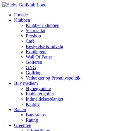
Skip
to
Forside
content
Klubben
Klubber i klubben
Sekretariat
Proshop
Café
Bestyrelse & udvalg
Kontingent
Wall Of Fame
Golferen
GNG
Golfring
Vedtægter og Privatlivspolitik
Bliv medlem
Nybegyndere
Etableret golfer
Indmeldelsesblanket
Klubliv
Banen
Banestatus
Rating
Greenfee
Tidsbestilling