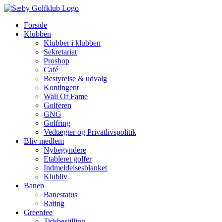
Skip
to
Forside
content
Klubben
Klubber i klubben
Sekretariat
Proshop
Café
Bestyrelse & udvalg
Kontingent
Wall Of Fame
Golferen
GNG
Golfring
Vedtægter og Privatlivspolitik
Bliv medlem
Nybegyndere
Etableret golfer
Indmeldelsesblanket
Klubliv
Banen
Banestatus
Rating
Greenfee
Tidsbestilling