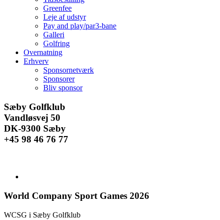
Greenfee
Leje af udstyr
Pay and play/par3-bane
Galleri
Golfring
Overnatning
Erhverv
Sponsornetværk
Sponsorer
Bliv sponsor
Facebook
Instagram
E-
Sæby Golfklub
mail
Vandløsvej 50
DK-9300 Sæby
+45 98 46 76 77
Se
større
billede
World Company Sport Games 2026
WCSG i Sæby Golfklub