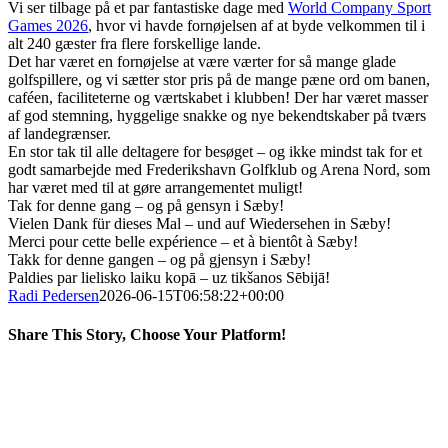
Vi ser tilbage på et par fantastiske dage med
World Company Sport
Games 2026
, hvor vi havde fornøjelsen af at byde velkommen til i
alt 240 gæster fra flere forskellige lande.
Det har været en fornøjelse at være værter for så mange glade
golfspillere, og vi sætter stor pris på de mange pæne ord om banen,
caféen, faciliteterne og værtskabet i klubben! Der har været masser
af god stemning, hyggelige snakke og nye bekendtskaber på tværs
af landegrænser.
En stor tak til alle deltagere for besøget – og ikke mindst tak for et
godt samarbejde med Frederikshavn Golfklub og Arena Nord, som
har været med til at gøre arrangementet muligt!
Tak for denne gang – og på gensyn i Sæby!
Vielen Dank für dieses Mal – und auf Wiedersehen in Sæby!
Merci pour cette belle expérience – et à bientôt à Sæby!
Takk for denne gangen – og på gjensyn i Sæby!
Paldies par lielisko laiku kopā – uz tikšanos Sēbijā!
Radi Pedersen
2026-06-15T06:58:22+00:00
Share This Story, Choose Your Platform!
Facebook
X
LinkedIn
Pinterest